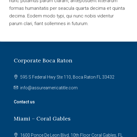
nunc putamus parum claram, anteposuerit litterarum
formas humanitatis per seacula quarta decima et quinta
decima. Eodem modo typi, qui nunc nobis videntur
parum clari, fiant sollemnes in futurum.
Corporate Boca Raton
595 S Federal Hwy Ste 110, Boca Raton FL 33432
info@assureamericatitle.com
Contact us
Miami – Coral Gables
1600 Ponce De Leon Blvd, 10th Floor Coral Gables, FL