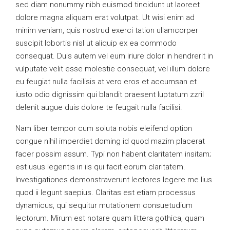
sed diam nonummy nibh euismod tincidunt ut laoreet
dolore magna aliquam erat volutpat. Ut wisi enim ad
minim veniam, quis nostrud exerci tation ullamcorper
suscipit lobortis nisl ut aliquip ex ea commodo
consequat. Duis autem vel eum iriure dolor in hendrerit in
vulputate velit esse molestie consequat, vel illum dolore
eu feugiat nulla facilisis at vero eros et accumsan et
iusto odio dignissim qui blandit praesent luptatum zzril
delenit augue duis dolore te feugait nulla facilisi.
Nam liber tempor cum soluta nobis eleifend option
congue nihil imperdiet doming id quod mazim placerat
facer possim assum. Typi non habent claritatem insitam;
est usus legentis in iis qui facit eorum claritatem.
Investigationes demonstraverunt lectores legere me lius
quod ii legunt saepius. Claritas est etiam processus
dynamicus, qui sequitur mutationem consuetudium
lectorum. Mirum est notare quam littera gothica, quam