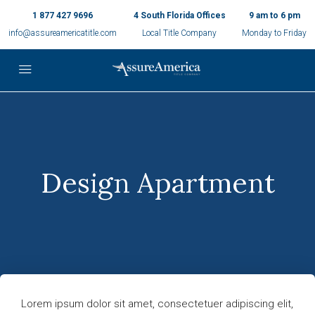
1 877 427 9696
4 South Florida Offices
9 am to 6 pm
info@assureamericatitle.com
Local Title Company
Monday to Friday
Design Apartment
Lorem ipsum dolor sit amet, consectetuer adipiscing elit,